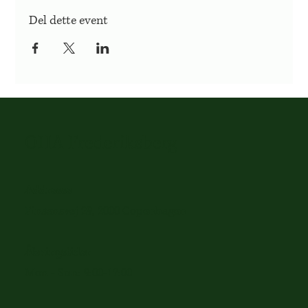
Del dette event
OHA Frederiksberg
Addresse
Finsensvej 29, 2000 Copenhagen
Åbningstider
Mon - Sun: 9:00-17:00