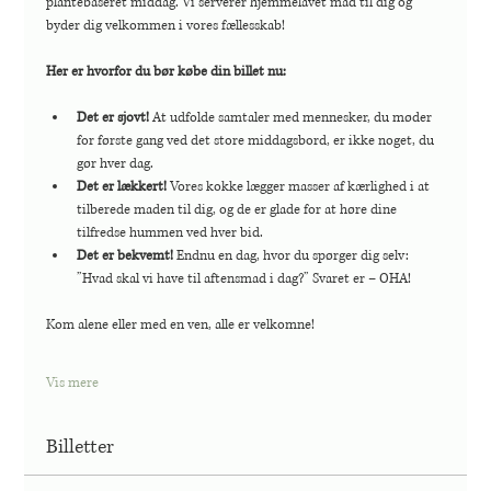
plantebaseret middag. Vi serverer hjemmelavet mad til dig og 
byder dig velkommen i vores fællesskab!
Her er hvorfor du bør købe din billet nu:
Det er sjovt!
 At udfolde samtaler med mennesker, du møder 
for første gang ved det store middagsbord, er ikke noget, du 
gør hver dag.
Det er lækkert!
 Vores kokke lægger masser af kærlighed i at 
tilberede maden til dig, og de er glade for at høre dine 
tilfredse hummen ved hver bid.
Det er bekvemt!
 Endnu en dag, hvor du spørger dig selv: 
”Hvad skal vi have til aftensmad i dag?” Svaret er – OHA!
Kom alene eller med en ven, alle er velkomne!
Vis mere
Billetter