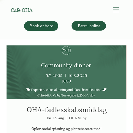
Cafe OHA
Bestil online
Book et bord
OHA-fællesskabsmiddag
lør. 16. aug.
  |  
OHA Valby
Oplev social spisning og plantebaseret mad!