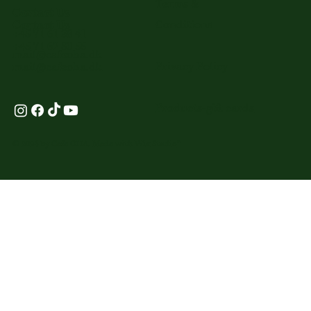
Terms &
Contact Us
Conditions
Contact Us
+45 71 61 38 41
+45 71 62 80 55
mail@cafeoha.dk
Privacy Policy
mail@cafeoha.dk
Products-gift cards
© 2024 by Cafe OHA. Made with
Wix Studio
™